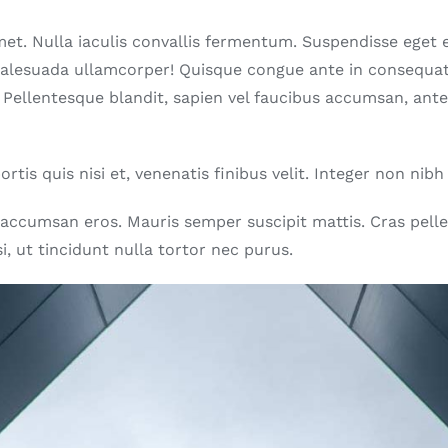
met. Nulla iaculis convallis fermentum. Suspendisse eget eli
u malesuada ullamcorper! Quisque congue ante in consequ
 Pellentesque blandit, sapien vel faucibus accumsan, ante 
bortis quis nisi et, venenatis finibus velit. Integer non n
accumsan eros. Mauris semper suscipit mattis. Cras pelle
i, ut tincidunt nulla tortor nec purus.