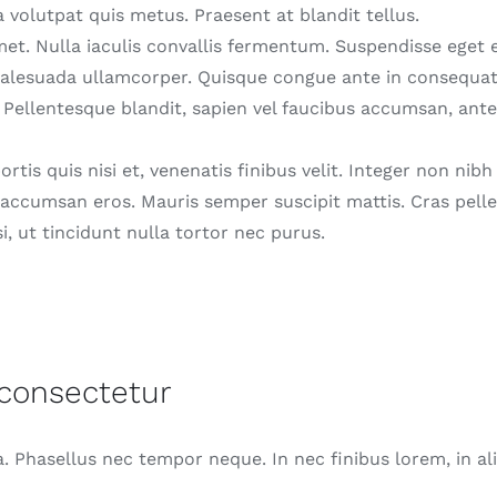
rna volutpat quis metus. Praesent at blandit tellus.
met. Nulla iaculis convallis fermentum. Suspendisse eget eli
u malesuada ullamcorper. Quisque congue ante in consequ
 Pellentesque blandit, sapien vel faucibus accumsan, ante 
bortis quis nisi et, venenatis finibus velit. Integer non n
accumsan eros. Mauris semper suscipit mattis. Cras pelle
i, ut tincidunt nulla tortor nec purus.
 consectetur
rna. Phasellus nec tempor neque. In nec finibus lorem, in aliq