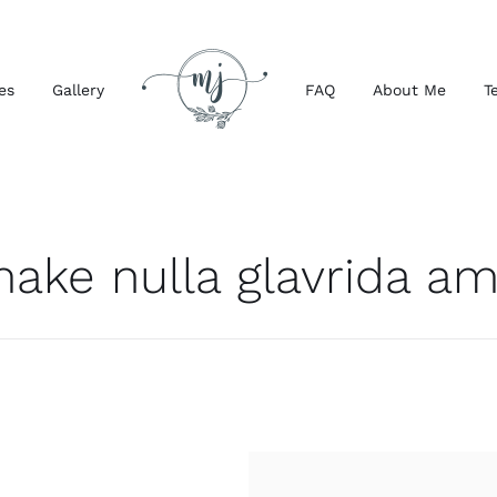
es
Gallery
FAQ
About Me
T
ake nulla glavrida a